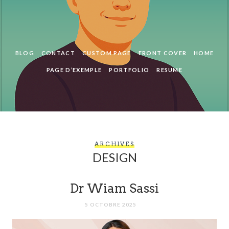
BLOG
CONTACT
CUSTOM PAGE
FRONT COVER
HOME
PAGE D’EXEMPLE
PORTFOLIO
RESUME
ARCHIVES
DESIGN
Dr Wiam Sassi
5 OCTOBRE 2025